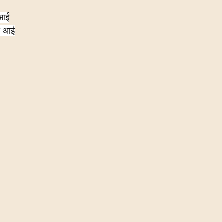
 आई
द आई