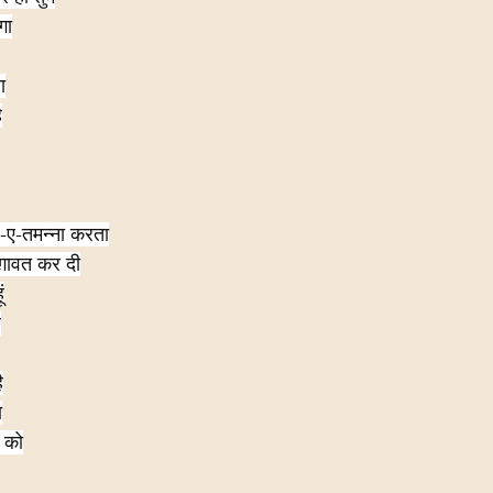
गा
ा
ै
र-ए-तमन्ना करता
ग़ावत कर दी
ं
ै
ै
ा
झ को