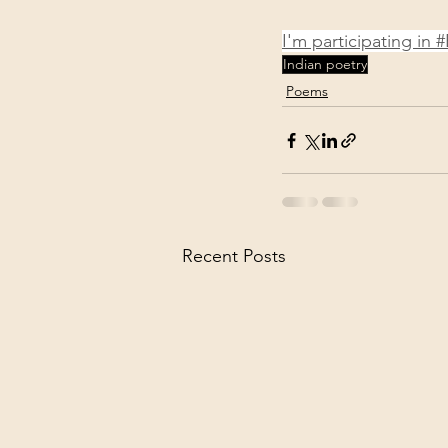
I'm participating in
Indian poetry
Poems
Recent Posts