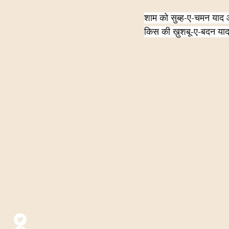
शाम को सुब्ह-ए-चमन याद
किस की ख़ुशबू-ए-बदन या